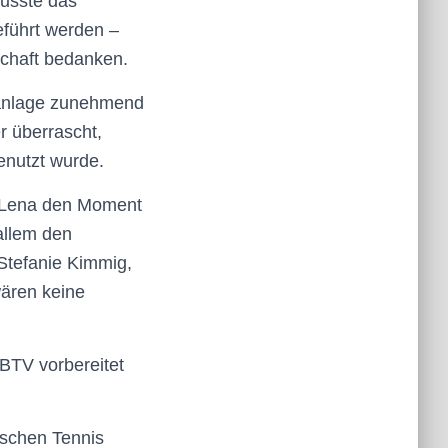
musste das
führt werden –
schaft bedanken.
sanlage zunehmend
r überrascht,
enutzt wurde.
n Lena den Moment
allem den
Stefanie Kimmig,
wären keine
 BTV vorbereitet
sschen Tennis