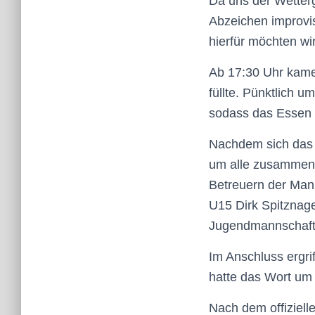
Da uns der Wetterg
Abzeichen improvi
hierfür möchten wi
Ab 17:30 Uhr kame
füllte. Pünktlich 
sodass das Essen f
Nachdem sich das 
um alle zusammenz
Betreuern der Man
U15 Dirk Spitznag
Jugendmannschaft
Im Anschluss ergri
hatte das Wort um 
Nach dem offiziell