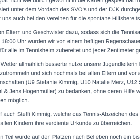
ott nicht wie üblich gewohnt in die Karten gespielt hat 
siert unter dem Vordach des SVO‘s und der DJK durchge
r uns auch bei den Vereinen für die spontane Hilfsbereit
n Eltern und Geschwister dazu, sodass sich die Tenni
um 18:00 Uhr wurden wir von einem heftigen Regenschaue
ür alle im Tennisheim zubereitet und jeder Zentimeter g
Wetter allmählich besserte nutze unsere Jugendleiteri
utrommeln und sich nochmals bei allen Eltern und vor 
nschaften (U9 Stefanie Kimmig, U10 Natalie Merz, U12 
el & Jens Hogenmüller) zu bedanken, ohne deren Hilfe 
en möglich.
ff auch Steffi Kimmig, welche das Tennis-Abzeichen des
allen Kindern ihre verdiente Urkunde zu überreichen.
en Teil wurde auf den Plätzen nach Belieben noch ein bi